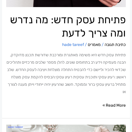
נדרש
ומה
פתיחת עסק חדש: מה נדרש
צריך
לדעת
ומה צריך לדעת
כתיבת תגובה
/
מאמרים
/
hade tareef
פתיחת עסק חדש היא משימה מאתגרת ומורכבת שדורשת תכנון מדוקדק,
הבנה מעמיקה וידע רב בתחומים שונים. להלן מספר שלבים מרכזיים ותהליכים
שכדאי להכיר וליישם כדי להבטיח התחלה מוצלחת ויציבה לעסק החדש. שלב
ראשון: רעיון עסקי ותוכנית עסקית רעיון עסקי:הבסיס להקמת עסק מוצלח
מתחיל ברעיון עסקי ברור וממוקד. חשוב שהרעיון יהיה ייחודי וייתן מענה לצורך
או
Read More »
ייצור