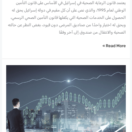
يعتمد قانون الرعاية الصحية في إسرائيل في الأساس على قانون التأمين
الوطني لعام 1995، والذي نص على أن كل مقيم في دولة إسرائيل يحق له
الحصول على الخدمات الصحية التي يكفلها قانون التأمين الصحي الرسمي،
ويحق له اختيار واحدًا من صناديق المرضى دون قيود، بغض النظر عن حالته
الصحية والانتقال من صندوق إلى آخر وفقًا
Read More »
קרן
השתלמות
לעצמאי
והטבות
מס