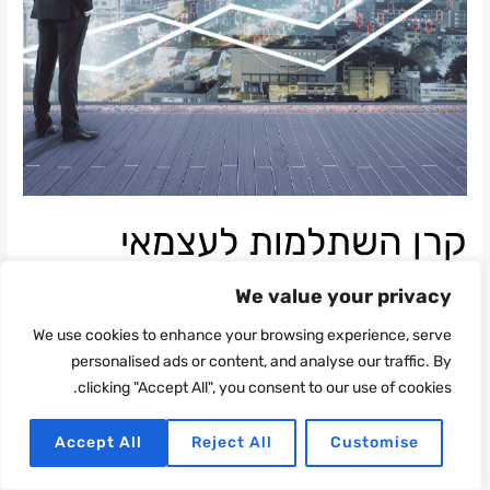
קרן השתלמות לעצמאי
והטבות מס
We value your privacy
כתיבת תגובה
/
מאמרים
/
hade tareef
We use cookies to enhance your browsing experience, serve
personalised ads or content, and analyse our traffic. By
האם קרן השתלמות לעצמאי מזכה בהטבות מס בתור עצמאיים בוודאי גם
clicking "Accept All", you consent to our use of cookies.
אתם שמעתם, כי ישנם יתרונות רבים להפקדה עבור קרן השתלמות, אבל הנה
מה שאולי עוד לא ידעתם: הפקדה לקרן השתלמות מאפשרת הטבת מס
Accept All
Reject All
Customise
בתנאים שונים וביחס משתנה מגובה ההפקדה לקרן ההשתלמות. כל מה
שרציתם לדעת על הטבת המס מן ההפקדה לקרן ההשתלמות, ולא היה