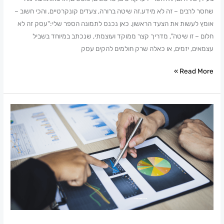
לא
שחסר לרבים – זה לא מידע.זה שיטה ברורה, צעדים קונקרטיים, והכי חשוב –
מזל,
אומץ לעשות את הצעד הראשון. כאן נכנס לתמונה הספר שלי:"עסק זה לא
זו
חלום – זו שיטה", מדריך קצר ממוקד ועוצמתי, שנכתב במיוחד בשביל
שיטה
עצמאים, יזמים, או כאלה שרק חולמים להקים עסק
Read More »
איך
להגדיל
רווחים
בעסק
–
המדריך
המלא