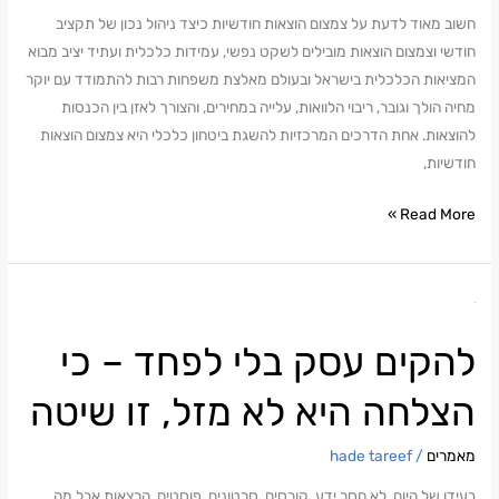
חשוב מאוד לדעת על צמצום הוצאות חודשיות כיצד ניהול נכון של תקציב
חודשי וצמצום הוצאות מובילים לשקט נפשי, עמידות כלכלית ועתיד יציב מבוא
המציאות הכלכלית בישראל ובעולם מאלצת משפחות רבות להתמודד עם יוקר
מחיה הולך וגובר, ריבוי הלוואות, עלייה במחירים, והצורך לאזן בין הכנסות
להוצאות. אחת הדרכים המרכזיות להשגת ביטחון כלכלי היא צמצום הוצאות
חודשיות,
Read More »
להקים
עסק
להקים עסק בלי לפחד – כי
בלי
לפחד
הצלחה היא לא מזל, זו שיטה
–
כי
מאמרים
/
hade tareef
הצלחה
היא
בעידן של היום, לא חסר ידע. קורסים, סרטונים, פוסטים, הרצאות.אבל מה