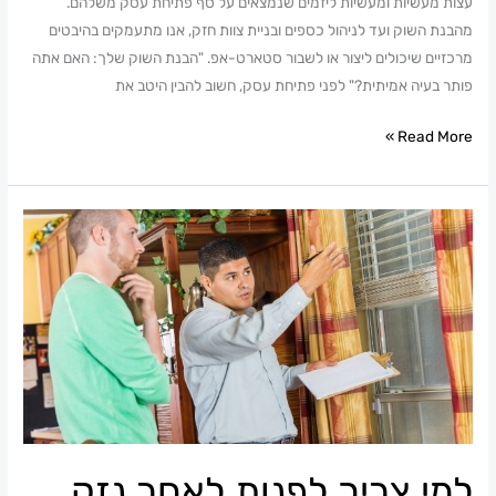
עצות מעשיות ומעשיות ליזמים שנמצאים על סף פתיחת עסק משלהם.
מהבנת השוק ועד לניהול כספים ובניית צוות חזק, אנו מתעמקים בהיבטים
מרכזיים שיכולים ליצור או לשבור סטארט-אפ. "הבנת השוק שלך: האם אתה
פותר בעיה אמיתית?" לפני פתיחת עסק, חשוב להבין היטב את
Read More »
למי
צריך
לפנות
לאחר
נזק
לרכוש
במלחמה
?
למי צריך לפנות לאחר נזק