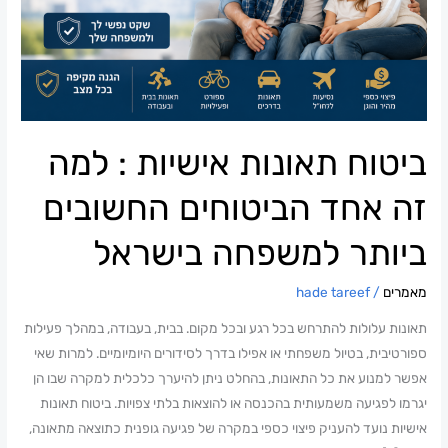
אחד
הביטוחים
החשובים
ביותר
למשפחה
בישראל
ביטוח תאונות אישיות : למה
זה אחד הביטוחים החשובים
ביותר למשפחה בישראל
מאמרים
/
hade tareef
תאונות עלולות להתרחש בכל רגע ובכל מקום. בבית, בעבודה, במהלך פעילות
ספורטיבית, בטיול משפחתי או אפילו בדרך לסידורים היומיומיים. למרות שאי
אפשר למנוע את כל התאונות, בהחלט ניתן להיערך כלכלית למקרה שבו הן
יגרמו לפגיעה משמעותית בהכנסה או להוצאות בלתי צפויות. ביטוח תאונות
אישיות נועד להעניק פיצוי כספי במקרה של פגיעה גופנית כתוצאה מתאונה,