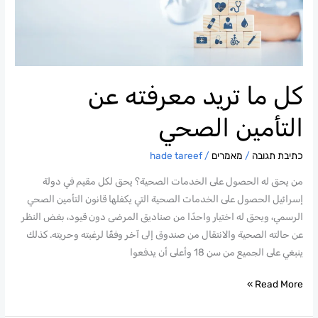
التأمين
الصحي
كل ما تريد معرفته عن
التأمين الصحي
כתיבת תגובה
/
מאמרים
/
hade tareef
من يحق له الحصول على الخدمات الصحية؟ يحق لكل مقيم في دولة
إسرائيل الحصول على الخدمات الصحية التي يكفلها قانون التأمين الصحي
الرسمي، ويحق له اختيار واحدًا من صناديق المرضى دون قيود، بغض النظر
عن حالته الصحية والانتقال من صندوق إلى آخر وفقًا لرغبته وحريته. كذلك
ينبغي على الجميع من سن 18 وأعلى أن يدفعوا
Read More »