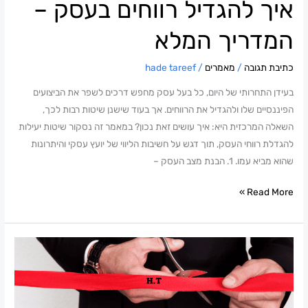
איך להגדיל רווחים בעסק –
המדריך המלא
כתיבת תגובה
/
מאמרים
/
hade tareef
בעידן התחרותי של היום, כל בעל עסק מחפש דרכים לשפר את הביצועים
הפיננסיים שלו ולהגדיל את הרווחים. אך בעוד שישנן שיטות רבות לכך,
השאלה המרכזית היא: איך עושים זאת נכון? במאמר זה נסקור שיטות יעילות
להגדלת רווחי העסק, תוך דגש על חשיבות הליווי של יועץ עסקי והיתרונות
שהוא מביא עמו. 1. הבנת מצב העסק –
Read More »
פתיחת
עסק
חדש:
מה