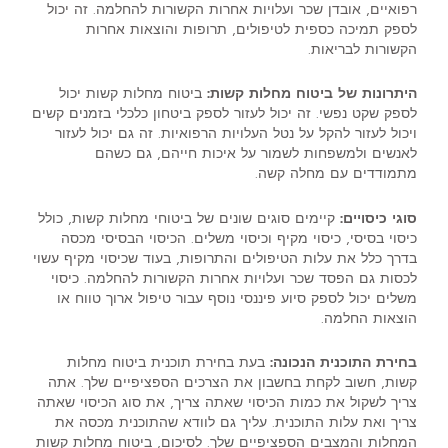
רפואיים, אובדן שכר ועלויות אחרות הקשורות להחלמה. זה יכול
לספק תמיכה כספית לטיפולים, תרופות והוצאות אחרות
הקשורות לבריאות.
היתרונות של ביטוח מחלות קשות:
ביטוח מחלות קשות יכול
לספק שקט נפשי. זה יכול לעזור לספק ביטחון כלכלי בזמנים קשים
ויכול לעזור להקל על נטל העלויות הרפואיות. זה גם יכול לעזור
לאנשים ולמשפחות לשמור על איכות חייהם, גם כשהם
מתמודדים עם מחלה קשה.
סוגי כיסויים:
קיימים סוגים שונים של ביטוחי מחלות קשות, כולל
כיסוי בסיסי, כיסוי מקיף וכיסוי משלים. הכיסוי הבסיסי מכסה
בדרך כלל את עלות הטיפולים והתרופות, בעוד שכיסוי מקיף עשוי
לכסות גם הפסד שכר ועלויות אחרות הקשורות להחלמה. כיסוי
משלים יכול לספק סיוע פיננסי נוסף עבור טיפול ארוך טווח או
הוצאות החלמה.
בחירת התוכנית הנכונה:
בעת בחירת תוכנית ביטוח מחלות
קשות, חשוב לקחת בחשבון את הצרכים הספציפיים שלך. אתה
צריך לשקול את כמות הכיסוי שאתה צריך, את סוג הכיסוי שאתה
צריך ואת עלות התוכנית. עליך גם לוודא שהתוכנית מכסה את
המחלות והמצבים הספציפיים שלך. לסיכום, ביטוח מחלות קשות