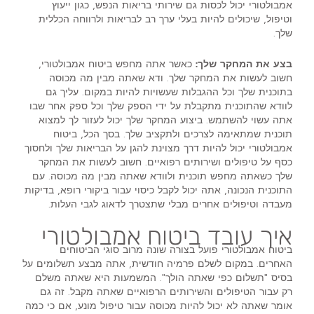
אמבולטורי יכול לכסות גם שירותי בריאות הנפש, כגון ייעוץ
וטיפול, שיכולים להיות בעלי ערך רב לבריאות ולרווחה הכללית
שלך.
בצע את המחקר שלך:
כאשר אתה מחפש ביטוח אמבולטורי,
חשוב לעשות את המחקר שלך. ודא שאתה מבין מה מכוסה
בתוכנית שלך וכל ההגבלות שעשויות להיות במקום. עליך גם
לוודא שהתוכנית מתקבלת על ידי הספק שלך וכל ספק אחר שבו
אתה עשוי להשתמש. ביצוע המחקר שלך יכול לעזור לך למצוא
תוכנית שמתאימה לצרכים ולתקציב שלך. בסך הכל, ביטוח
אמבולטורי יכול להיות דרך מצוינת להגן על הבריאות שלך ולחסוך
כסף על טיפולים ושירותים רפואיים. חשוב לעשות את המחקר
שלך כשאתה מחפש תוכנית ולוודא שאתה מבין מה מכוסה. עם
התוכנית הנכונה, אתה יכול לקבל כיסוי עבור ביקורי רופא, בדיקות
מעבדה וטיפולים אחרים מבלי שתצטרך לדאוג לגבי העלות.
איך עובד ביטוח אמבולטורי
ביטוח אמבולטורי פועל בצורה שונה מרוב סוגי הביטוחים
האחרים. במקום לשלם פרמיה חודשית, אתה מבצע תשלומים על
בסיס "תשלום כפי שאתה הולך". המשמעות היא שאתה משלם
רק עבור הטיפולים והשירותים הרפואיים שאתה מקבל. זה גם
אומר שאתה לא יכול להיות מכוסה עבור טיפול מונע, אם כי כמה