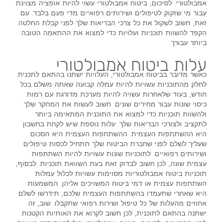
אמבולטורי. לסיכום, ביטוח אמבולטורי עשוי להיות אופציה מצוינת
עבור מי שזקוק לטיפולים ושירותים רפואיים מדי פעם בלבד. עם
זאת, חשוב לשקול את כל צרכי הבריאות שלך לפני קבלת החלטה.
הקפד להשוות תוכניות ועלויות כדי למצוא את ההתאמה הטובה
ביותר עבורך.
עלות ביטוח אמבולטורי
כאשר מדובר בביטוח אמבולטורי, העלויות ישתנו בהתאם לתכנית.
לחלק מהתוכניות עשויות להיות עמלה קבועה שאתה משלם בכל
חודש, בעוד שלאחרות עשויה להיות מערכת מדורגת עם רמות
כיסוי שונות עבור מחירים שונים. חשוב לעשות את המחקר שלך
ולהשוות תוכניות כדי למצוא את התוכנית המתאימה ביותר
לתקציב ולצורכי הבריאות שלך. עלות נוספת שיש לקחת בחשבון
היא ההשתתפות העצמית. ההשתתפות העצמית היא הסכום
שעליך לשלם לפני שחברת הביטוח שלך תתחיל לכסות טיפולים
ושירותים רפואיים. לתוכניות שונות עשויות להיות השתתפות
עצמית שונה, לכן חשוב לבדוק זאת בעת השוואת תוכניות. לבסוף,
תוכניות ביטוח אמבולטוריות מסוימות עשויות לכלול עמלות
השתתפות עצמית או דמי ביטוח המשויכים אליהן. המשמעות
היא שאחרי שתעמדו בהשתתפות העצמית שלכם, תידרשו לשלם
אחוזים מהעלות של כל טיפול ושירות רפואי שתקבלו. שוב, זה
ישתנה בהתאם לתוכנית, לכן חשוב לקרוא את האותיות הקטנות