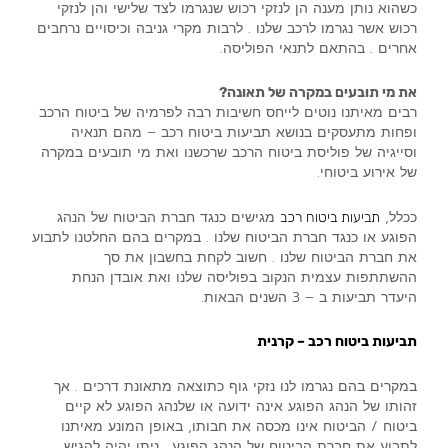
כשהוא נותן מענה הן לנזקי רכוש שנגרמו לצד שלישי והן לנזקי
רכוש אשר נגרמו לרכב שלנו . לרבות מקרי גניבה וכיסויים נרחבים
אחרים . בהתאם לתנאי הפוליסה.
את מי תובעים במקרה של תאונה?
רבים מאיתנו נוטים לייחס חשיבות רבה לפרמיה של ביטוח הרכב
ופחות מתעסקים בנושא תביעות ביטוח רכב – מהם תנאיה
וסייגיה של פוליסת ביטוח הרכב שרכשנו ואת מי תובעים במקרה
של אירוע ביטוחי.
ככלל,
מגישים כנגד חברת הביטוח של הנהג
תביעות ביטוח רכב
הפוגע או כנגד חברת הביטוח שלנו . במקרים בהם החלטנו לתבוע
את חברת הביטוח שלנו . חשוב לקחת בחשבון את סך
ההשתתפות עצמית הנקוב בפוליסה שלנו ואת אובדן הנחת
היעדר תביעות ב – 3 השנים הבאות.
תביעות ביטוח רכב – קרנית
במקרים בהם נגרמו לנו נזקי גוף כתוצאה מתאונת דרכים . אך
זהותו של הנהג הפוגע אינה ידועה או שלנהג הפוגע לא קיים
ביטוח / הביטוח אינו מכסה את חבותו, באופן המונע מאיתנו
לתבוע את חברת הביטוח של הנהג הפוגע . ניתן יהיה להגיש