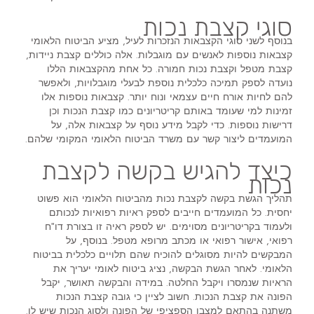
סוגי קצבת נכות
בנוסף לשני סוגי הקצבאות הנזכרות לעיל, מציע הביטוח הלאומי
קצבאות נוספות לאנשים עם מוגבלות. אלה כוללים קצבת ניידות,
קצבת מטפל וקצבת נכות חמורה. כל אחת מהקצבאות הללו
נועדה לספק תמיכה כלכלית נוספת לבעלי מוגבלויות, ולאפשר
להם לחיות אורח חיים עצמאי ונוח יותר. קצבאות נוספות אלו
זמינות למי שעומד באותם קריטריונים כמו קצבת הנכות וכן
דרישות נוספות. כדי לקבל מידע נוסף על קצבאות אלה, על
המועמדים ליצור קשר עם משרד הביטוח הלאומי המקומי שלהם.
כיצד להגיש בקשה לקצבת
נכות
תהליך הגשת בקשה לקצבת נכות מהביטוח הלאומי הוא פשוט
יחסית. כל המועמדים חייבים לספק ראיות רפואיות לנכותם
ולעמוד בקריטריונים מסוימים. יש לספק ראיה זו בצורת דו"ח
רפואי, אישור רפואי או מכתב מרופא מטפל. בנוסף, על
המבקשים להיות מסוגלים להוכיח שהם תלויים כלכלית בביטוח
הלאומי. לאחר הגשת הבקשה, נציג ביטוח לאומי יעריך את
הראיות שנמסרו ויקבל החלטה. במידה והבקשה תאושר, יקבל
הפונה את קצבת הנכות. חשוב לציין כי גובה קצבת הנכות
משתנה בהתאם למצבו הספציפי של הפונה ולסוג הנכות שיש לו.