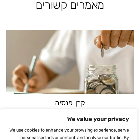
מאמרים קשורים
קרן פנסיה
נובמבר 17, 2022
We value your privacy
קרן פנסיה היא תוכנית לביטוח פנסיוני . המבטיחה לעובד ולעובד
עצמאי תשלום חודשי לכל ימי חייו עם פרישתו מעבודה בהגיעו לגיל
We use cookies to enhance your browsing experience, serve
פרישה
personalised ads or content, and analyse our traffic. By