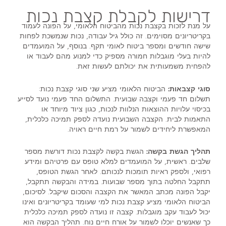
דרישות לקבלת קצבת נכות
על מנת לזכות בקצבת נכות מהביטוח הלאומי, על הפונה לעמוד
בקריטריונים מסוימים. זה כולל גיל עבודה, נכות שנמשכת לפחות
שישה חודשים ומספר ביטוח לאומי תקף. בנוסף, על המועמדים
להיות בעלי מוגבלות חמורה מספיק כדי למנוע מהם לעבוד או
להפחית משמעותית את יכולתם לעשות זאת.
סוגי קצבאות:
הביטוח הלאומי מציע שני סוגי קצבת נכות:
תשלום חד פעמי וקצבה שבועית. התשלום החד פעמי נועד לסייע
בכיסוי עלויות ההוצאות הנלוות לנכות, כגון ציוד מיוחד או
התאמות לבית. הקצבה השבועית נועדה לספק תמיכה כלכלית,
המאפשרת ליחידים לשמור על רמת חיים ראויה.
תהליך הגשת בקשה:
הגשת בקשה לקצבת נכות דורשת מספר
שלבים. ראשית, על המועמדים למלא טופס עם פרטיהם ומידע
רפואי, ולספק ראיות תומכות לנכותם. לאחר הגשת הטופס,
תתקבל החלטה בתוך מספר שבועות. במידה והבקשה תתקבל,
יקבל הפונה מכתב המאשר את הקצבה והסכום שיקבל. לסיכום,
הביטוח הלאומי מציע קצבת נכות למי שעומד בקריטריונים ואינו
יכול לעבוד עקב מוגבלות. קצבה זו נועדה לספק תמיכה כלכלית
כך שאנשים יוכלו לשמור על אורח חיים נוח. תהליך הבקשה הוא