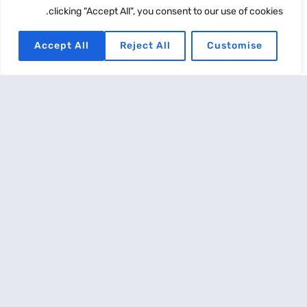
קרא עוד
clicking "Accept All", you consent to our use of cookies.
Accept All
Reject All
Customise
ביטוח משכנתא
נובמבר 17, 2022
משכנתא היא הלוואה הנלקחת מהבנק לצורך רכישת נכס, לשם מגורים
או השקעה. הבנק דורש מכל מי שגובה ממנו הלוואה זו
קרא עוד