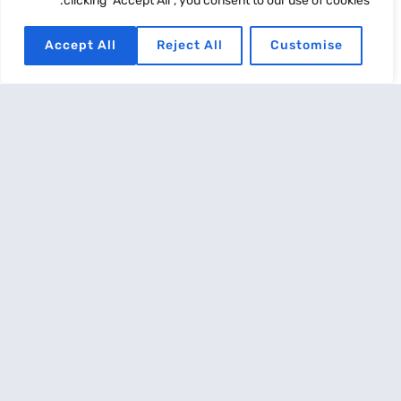
clicking "Accept All", you consent to our use of cookies.
Accept All
Reject All
Customise
ביטוח מקיף לרכב
נובמבר 25, 2022
כולנו עושים שימוש תכוף ושגרתי ברכב שלנו . בין אם בנסיעה לעבודה
ובין אם לצרכים האישיים השונים שלנו . עד
קרא עוד
עוזרים לכל מבוטח