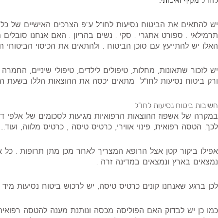
לחו"ל מקיף ואיכותי.
יש להתאים את הביטוח נסיעות לחו"ל ע"פ הצרכים האישיים של כל 
תרמילאי . ספורט אתגרי . סקי . נשים בהריון . האם אנחנו סובלים
האלו יש להתייעץ עם סוכן הביטוח . ולהתאים את הכיסוי הביטוחי 
יש לזכור שתאונות, מחלות, טיפולים לילדים, טיפולי שיניים, החמר
ורק ביטוח נסיעות לחו"ל מתאים יכסה את ההוצאות הללו בשעת הצ
חשיבות ביטוח נסיעות לחו"ל
במקרה של אשפוז ההוצאות הרפואיות מגיעות לסכומים של אלפי דול
לכך. הטסה רפואית, פינוי אווירי, כרטיס טיסה , כרטיס מלווה, ועוד….
אפילו ביקור קטן אצל הרופא המצריך לאחר מכן מתן תרופות . כל אל
נמצאים בארץ ונמצאים במדינה זרה .
לכן ברגע שאנחנו קונים כרטיס טיסה, יש לרכוש ביטוח נסיעות מיד 
כמו כן יש לבדוק האם הפוליסה מכסה ונותנת מענה להטסה רפואית, 