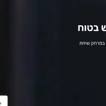
ש בטוח
א במרחק שיחת
y