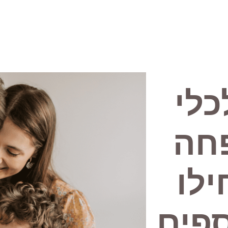
כלי
חה
לו
פים